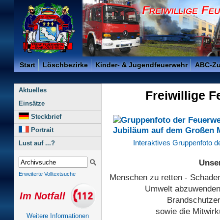
Freiwillige Feuerwehr der Kreisstadt Saarlouis -
Start
Löschbezirke
Kinder- & Jugendfeuerwehr
ABC-Z
Aktuelles
Freiwillige 
Einsätze
Steckbrief
Portrait
Interaktives Gruppenfoto 
Lust auf ...?
Unser
Erweiterte Volltextsuche
Menschen zu retten - Schaden
Umwelt abzuwenden 
Im Notfall
Brandschutzer
sowie die Mitwir
Weitere Informationen