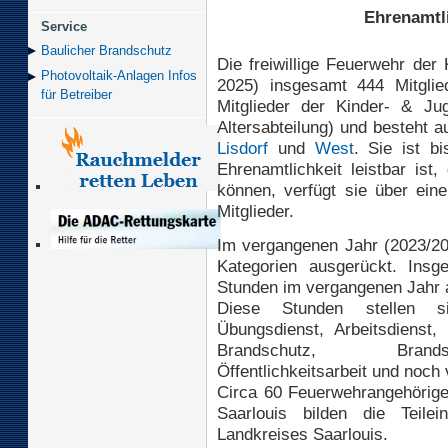
Ehrenamtli
Service
Baulicher Brand­schutz
Die freiwillige Feuerwehr der 
Photovoltaik-Anlagen Infos
2025) insgesamt 444 Mitglie
für Betreiber
Mitglieder der Kinder- & J
Altersabteilung) und besteht 
Lisdorf
und
West
. Sie ist b
Ehrenamtlichkeit leistbar is
können, verfügt sie über ein
Mitglieder.
Im vergangenen Jahr (2023/20
Kategorien ausgerückt. Insg
Stunden im vergangenen Jahr 
Diese Stunden stellen s
Übungsdienst, Arbeitsdienst
Brandschutz, Brandsc
Öffentlichkeitsarbeit und noch
Circa 60 Feuerwehrangehörige 
Saarlouis bilden die Teile
Landkreises Saarlouis.