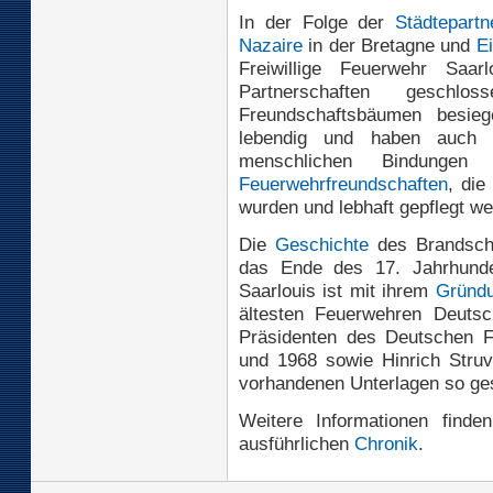
In der Folge der
Städtepartn
Nazaire
in der Bretagne und
E
Freiwillige Feuerwehr Saar
Partnerschaften gesch
Freundschaftsbäumen besieg
lebendig und haben auch z
menschlichen Bindungen
Feuerwehrfreundschaften
, die
wurden und lebhaft gepflegt we
Die
Geschichte
des Brandsch
das Ende des 17. Jahrhunder
Saarlouis ist mit ihrem
Gründu
ältesten Feuerwehren Deutsch
Präsidenten des Deutschen F
und 1968 sowie Hinrich Stru
vorhandenen Unterlagen so gese
Weitere Informationen find
ausführlichen
Chronik
.